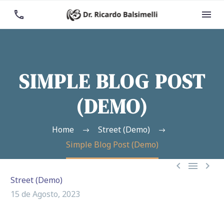


SIMPLE BLOG POST
(DEMO)
Home
Street (Demo)
Simple Blog Post (Demo)



Street (Demo)
15 de Agosto, 2023