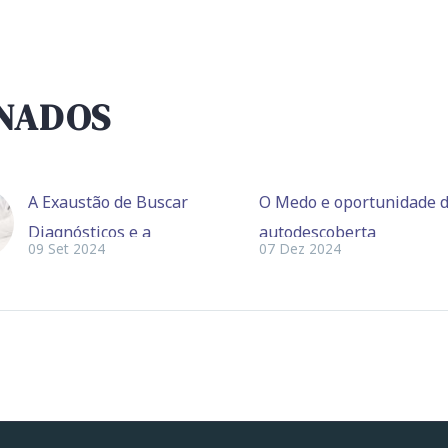
ONADOS
A Exaustão de Buscar
O Medo e oportunidade 
Diagnósticos e a
autodescoberta
09 Set 2024
07 Dez 2024
Importância de um
Cansado de buscar soluç
Médico que Enxerga o
para sintomas sem respo
Todo.
definitivas? A medicina
Cansado de buscar
integrativa oferece uma
soluções para
abordagem que trata as 
sintomas sem
profundas do seu proble
respostas definitivas?
conectando corpo e ment