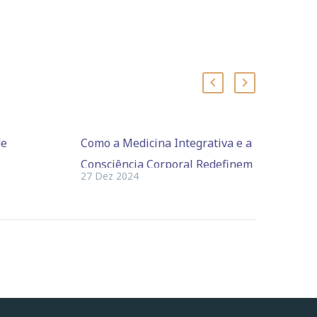
de
Como a Medicina Integrativa e a
Consciência Corporal Redefinem
27 Dez 2024
ões
Seu Bem-Estar
stas
Cansado de buscar soluções
para sintomas sem respostas
definitivas? A medicina
causas
integrativa oferece uma
ma,
abordagem que trata as causas
e para
profundas do seu problema,