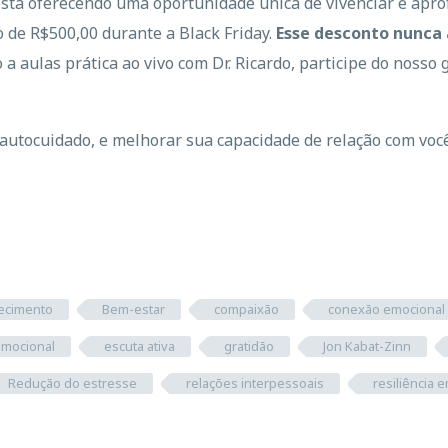
está oferecendo uma oportunidade única de vivenciar e apro
 de R$500,00 durante a Black Friday.
Esse desconto nunca
 a aulas prática ao vivo com Dr. Ricardo, participe do noss
autocuidado, e melhorar sua capacidade de relação com voc
ecimento
Bem-estar
compaixão
conexão emocional
 emocional
escuta ativa
gratidão
Jon Kabat-Zinn
Redução do estresse
relações interpessoais
resiliência 