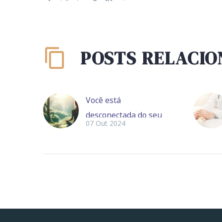
POSTS RELACI
Você está
desconectada do seu
07 Out 2024
corpo
Cansado de buscar
soluções para
sintomas sem
respostas definitivas?
A medicina integrativa
oferece uma